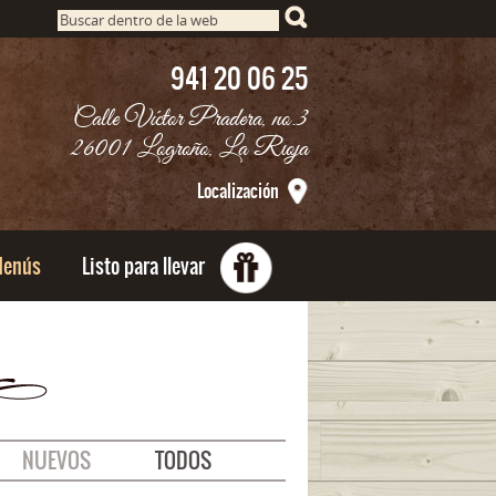
B
u
941 20 06 25
s
c
Calle Víctor Pradera, no.3
a
26001 Logroño, La Rioja
r
Localización
enús
Listo para llevar
NUEVOS
TODOS