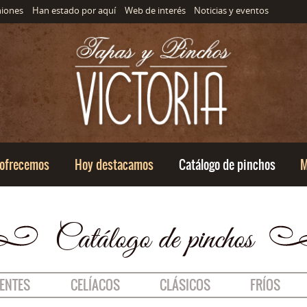
Saltar al menu principal
Saltar al contenido
niones
Han estado por aquí
Web de interés
Noticias y eventos
 ofrecemos
Hoy destacamos
Catálogo de pinchos
M
Catálogo de pinchos
IENTES
CELÍACOS
CLÁSICOS
FRÍOS