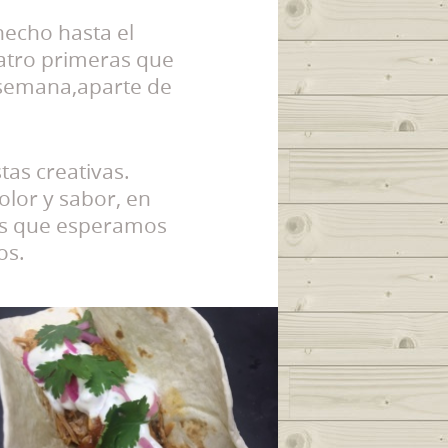
hecho hasta el
tro primeras que
 semana,aparte de
as creativas.
olor y sabor, en
os que esperamos
os.