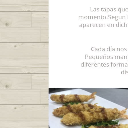
Las tapas que
momento.Segun h
aparecen en dich
Cada día nos
Pequeños manjar
diferentes form
di