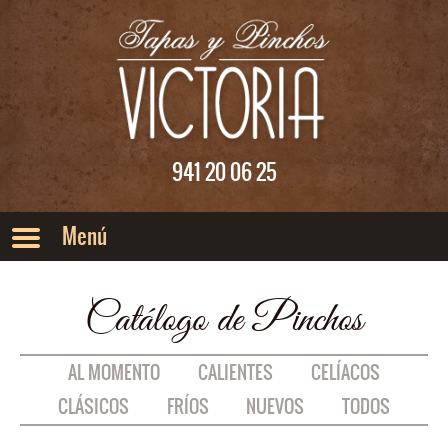
Saltar al menu principal
Saltar al contenido
941 20 06 25
Catálogo de Pinchos
AL MOMENTO
CALIENTES
CELÍACOS
CLÁSICOS
FRÍOS
NUEVOS
TODOS