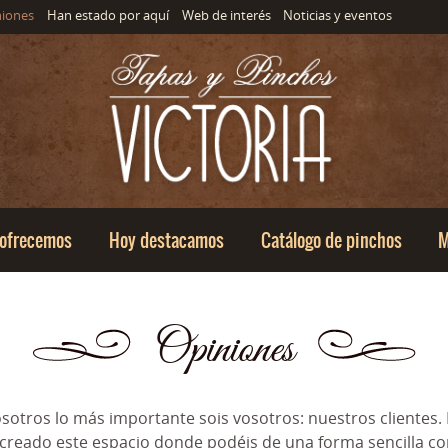
Saltar al menu principal
Saltar al contenido
niones
Han estado por aquí
Web de interés
Noticias y eventos
 ofrecemos
Hoy destacamos
Catálogo de pinchos
M
Opiniones
sotros lo más importante sois vosotros: nuestros clientes.
reado este espacio donde podéis de una forma sencilla c