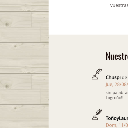
vuestra
Nuestr
Chuspi
de 
Jue, 28/08
sin palabra
Logroño!!
ToñoyLau
Dom, 11/0