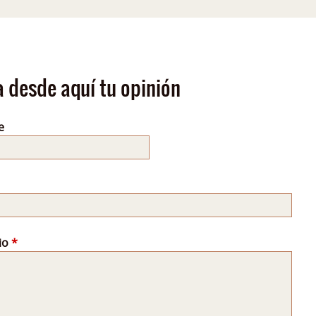
a desde aquí tu opinión
e
io
*