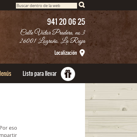
B
u
941 20 06 25
s
c
Calle Víctor Pradera, no.3
a
26001 Logroño, La Rioja
r
Localización
enús
Listo para llevar
 Por eso
ompartir