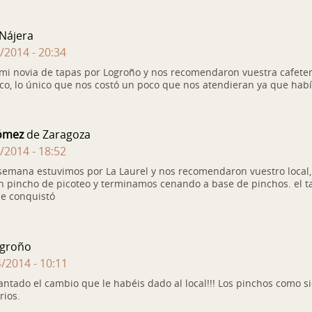
Nájera
/2014 - 20:34
mi novia de tapas por Logroño y nos recomendaron vuestra cafeter
co, lo único que nos costó un poco que nos atendieran ya que habí
ómez
de Zaragoza
/2014 - 18:52
 semana estuvimos por La Laurel y nos recomendaron vuestro local, a
 pincho de picoteo y terminamos cenando a base de pinchos. el ta
e conquistó
groño
/2014 - 10:11
ntado el cambio que le habéis dado al local!!! Los pinchos como s
rios.