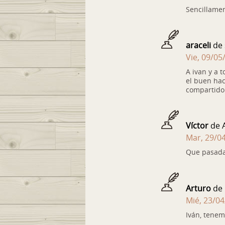
Sencillamen
araceli
de 
Vie, 09/05
A ivan y a t
el buen hac
compartido 
Víctor
de A
Mar, 29/04
Que pasada 
Arturo
de 
Mié, 23/04
Iván, tenem