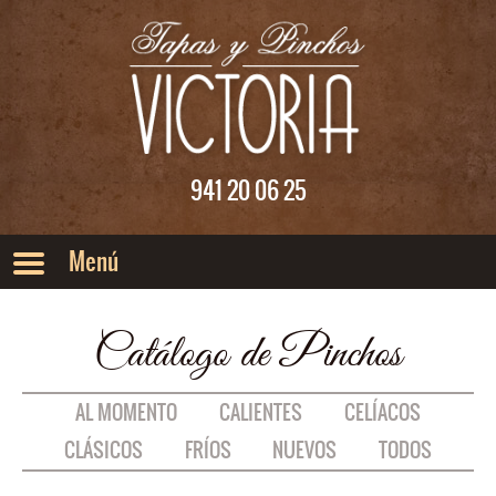
Saltar al menu principal
Saltar al contenido
941 20 06 25
Catálogo de Pinchos
AL MOMENTO
CALIENTES
CELÍACOS
CLÁSICOS
FRÍOS
NUEVOS
TODOS