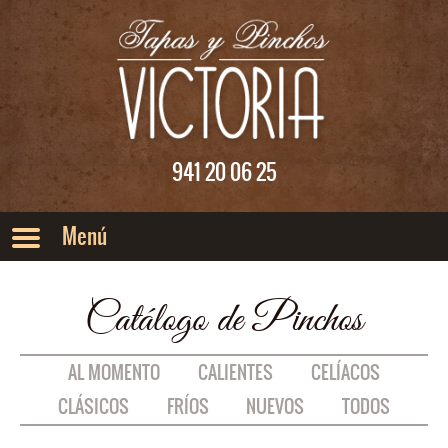
Saltar al menu principal
Saltar al contenido
941 20 06 25
Catálogo de Pinchos
AL MOMENTO
CALIENTES
CELÍACOS
CLÁSICOS
FRÍOS
NUEVOS
TODOS