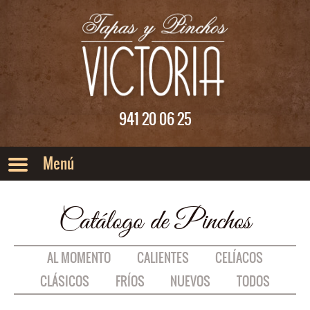
Saltar al menu principal
Saltar al contenido
941 20 06 25
Catálogo de Pinchos
AL MOMENTO
CALIENTES
CELÍACOS
CLÁSICOS
FRÍOS
NUEVOS
TODOS